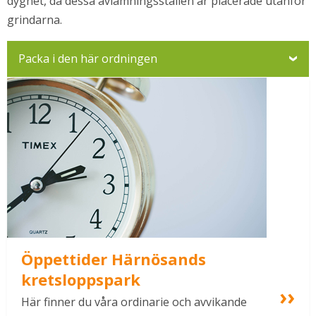
dygnet, då dessa avlämningsställen är placerade utanför 
lats.
grindarna.
fönster.
Packa i den här ordningen
Öppettider Härnösands 
kretsloppspark
Här finner du våra ordinarie och avvikande 