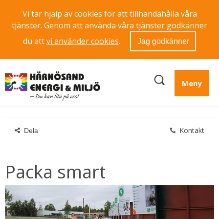
Vi tar hjälp av cookies för att tillhandahålla våra
tjänster. Genom att använda våra tjänster godkänner
du att
vi använder cookies
.
Jag godkänner
Meny
Kontakt
Dela
Packa smart