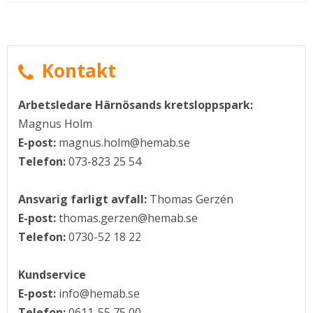
Kontakt
Arbetsledare Härnösands kretsloppspark:
Magnus Holm
E-post:
magnus.holm@hemab.se
Telefon:
073-823 25 54
Ansvarig farligt avfall:
Thomas Gerzén
E-post:
thomas.gerzen@hemab.se
i nytt fönster.
Telefon:
0730-52 18 22
Kundservice
E-post:
info@hemab.se
Telefon:
0611-55 75 00