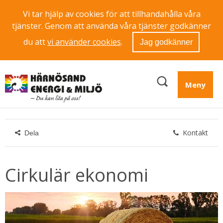
Vi tar hjälp av cookies för att tillhandahålla våra
tjänster. Genom att använda våra tjänster godkänner
du att
vi använder cookies
.
Jag godkänner
Meny
Kontakt
Dela
Cirkulär ekonomi