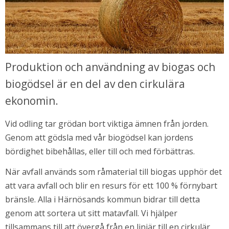
Produktion och användning av biogas och 
biogödsel är en del av den cirkulära 
ekonomin.
Vid odling tar grödan bort viktiga ämnen från jorden. 
Genom att gödsla med vår biogödsel kan jordens 
bördighet bibehållas, eller till och med förbättras.
När avfall används som råmaterial till biogas upphör det 
att vara avfall och blir en resurs för ett 100 % förnybart 
bränsle. Alla i Härnösands kommun bidrar till detta 
genom att sortera ut sitt matavfall. Vi hjälper 
i nytt fönster.
tillsammans till att övergå från en linjär till en cirkulär 