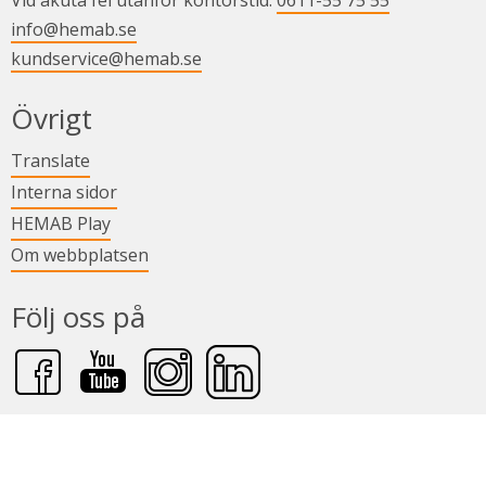
Vid akuta fel utanför kontorstid: 
0611-55 75 55
info@hemab.se
kundservice@hemab.se
Övrigt
Länk till annan webbplats.
Translate
Länk till annan webbplats.
Interna sidor
Länk till annan webbplats.
HEMAB Play
Om webbplatsen
Följ oss på