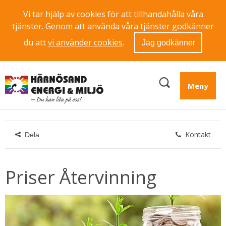
Vi tar hjälp av cookies för att tillhandahålla våra
tjänster. Genom att använda våra tjänster godkänner
du att
vi använder cookies
.
Jag godkänner
Meny
Kontakt
Dela
Priser Återvinning