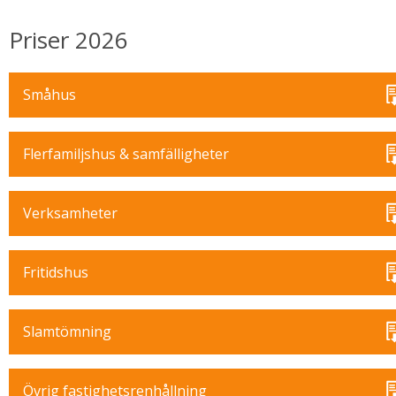
Priser 2026
Småhus
Flerfamiljshus & samfälligheter
Verksamheter
Fritidshus
Slamtömning
Övrig fastighetsrenhållning