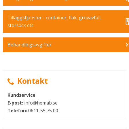
Tilläggstjänster - container, flak, grovavfall,
storsäck etc
Behandlingsavgifter
Kontakt
Kundservice
E-post:
info@hemab.se
Telefon:
0611-55 75 00