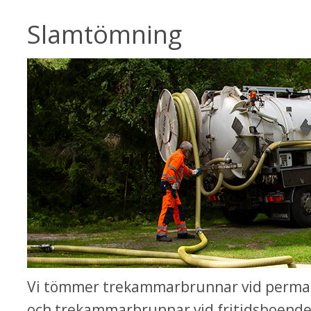
Slamtömning
Vi tömmer trekammarbrunnar vid perman
och trekammarbrunnar vid fritidsboende m