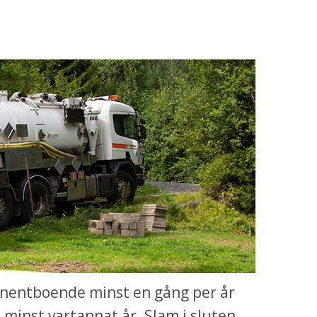
entboende minst en gång per år 
inst vartannat år. Slam i sluten 