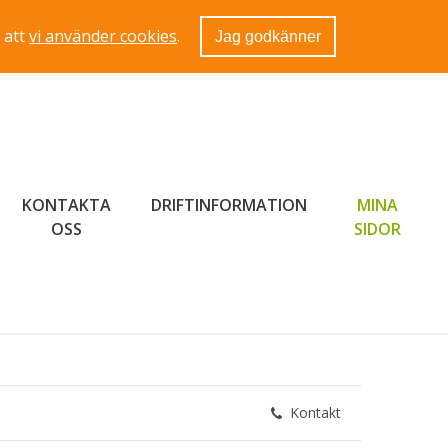
 att
vi använder cookies
.
Jag godkänner
KONTAKTA
DRIFTINFORMATION
MINA
LÄNK 
OSS
SIDOR
Kontakt