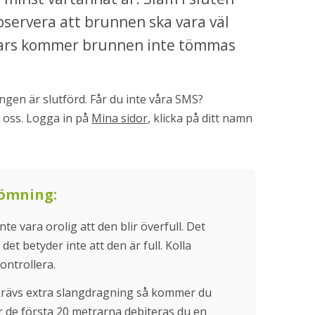
servera att brunnen ska vara väl 
nars kommer brunnen inte tömmas 
gen är slutförd. Får du inte våra SMS? 
 oss. Logga in på 
Mina sidor
, klicka på ditt namn 
tömning:
e vara orolig att den blir överfull. Det 
et betyder inte att den är full. Kolla 
ontrollera.
krävs extra slangdragning så kommer du 
er de första 20 metrarna debiteras du en 