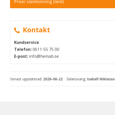
Priser slamtömning (länk)
pdf, 72 kB.
Kontakt
Kundservice
Telefon:
0611-55 75 00
E-post:
info@hemab.se
Senast uppdaterad:
2026-06-22
Isabell Niklass