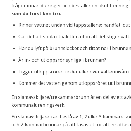
frågor innan du ringer och beställer en akut tömning 
som du först kan tro.
Rinner vattnet undan vid tappställena; handfat, du
Går det att spola i toaletten utan att det stiger va
Har du lyft på brunnslocket och tittat ner i brunne
Är in- och utloppsrör synliga i brunnen?
Ligger utloppsrören under eller över vattennivån 
Kommer det vatten genom utloppsröret ut i brunnen
En slamavskiljare/trekammarbrunn är en del av ett avlo
kommunalt reningsverk.
En slamavskiljare kan bestå av 1, 2 eller 3 kammare som
och 2-kammar­brunnar på att fasas ut för att ersätta