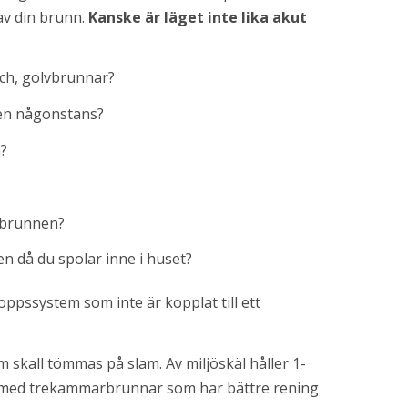
av din brunn.
 Kanske är läget inte lika akut 
sch, golvbrunnar?
tten någonstans?
n?
i brunnen?
 då du spolar inne i huset?
ppssystem som inte är kopplat till ett 
 skall tömmas på slam. Av miljöskäl håller 1- 
s med trekammar­brunnar som har bättre rening 