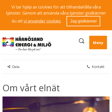
Vi tar hjälp av cookies för att tillhandahålla våra
tjänster. Genom att använda våra tjänster godkänner
du att
vi använder cookies
.
Jag godkänner
Meny
Kontakt
Dela
Om vårt elnät