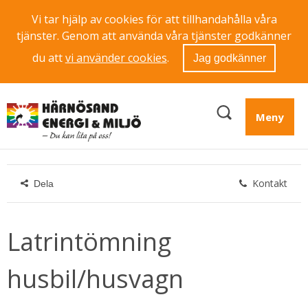
Vi tar hjälp av cookies för att tillhandahålla våra
tjänster. Genom att använda våra tjänster godkänner
du att
vi använder cookies
.
Jag godkänner
Meny
Kontakt
Dela
Latrintömning 
husbil/husvagn