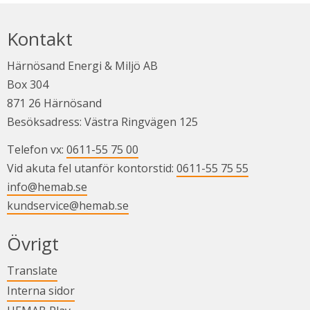
Kontakt
Härnösand Energi & Miljö AB
Box 304
871 26 Härnösand
Besöksadress: Västra Ringvägen 125
Telefon vx: 
0611-55 75 00
Vid akuta fel utanför kontorstid: 
0611-55 75 55
info@hemab.se
kundservice@hemab.se
Övrigt
Länk till annan webbplats.
Translate
Länk till annan webbplats.
Interna sidor