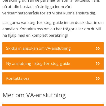
beräkning utifrån de parametrar som är aktuella. Tänk 
på att din bostad måste ligga inom vårt 
verksamhetsområde för att vi ska kunna ansluta dig.
Läs gärna vår 
steg-för-steg-guide
 innan du skickar in din 
anmälan. Kontakta oss om du har frågor eller om du vill 
ha hjälp med en komplett beräkning!
Skicka in ansökan om VA-anslutning
Ny anslutning - Steg-för-steg-guide
i nytt fönster.
Kontakta oss
Mer om VA-anslutning