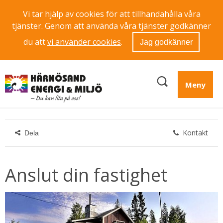
Vi tar hjälp av cookies för att tillhandahålla våra
tjänster. Genom att använda våra tjänster godkänner
du att
vi använder cookies
.
Jag godkänner
Meny
Kontakt
Dela
Anslut din fastighet