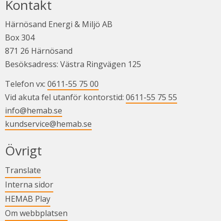
Kontakt
Härnösand Energi & Miljö AB
Box 304
871 26 Härnösand
Besöksadress: Västra Ringvägen 125
Telefon vx: 
0611-55 75 00
Vid akuta fel utanför kontorstid: 
0611-55 75 55
info@hemab.se
kundservice@hemab.se
Övrigt
Länk till annan webbplats.
Translate
Länk till annan webbplats.
Interna sidor
Länk till annan webbplats.
HEMAB Play
Om webbplatsen