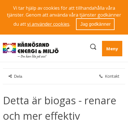
Vi tar hjälp av cookies för att tillhandahålla våra
tjänster. Genom att använda våra tjänster godkänner
du att
vi använder cookies
.
Jag godkänner
Meny
Kontakt
Dela
Detta är biogas - renare 
och mer effektiv