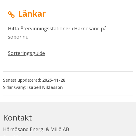
Länkar
Hitta Återvinningsstationer i Härnösand på
Länk till annan webbplats, öppnas i nytt fönste
sopor.nu
Öppnas i nytt fönster.
Sorteringsguide
Senast uppdaterad:
2025-11-28
Isabell Niklasson
Kontakt
Härnösand Energi & Miljö AB