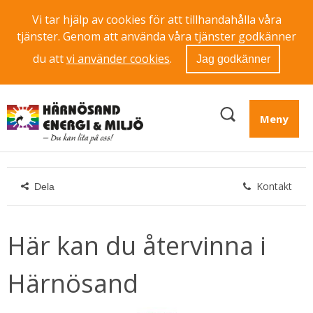
Vi tar hjälp av cookies för att tillhandahålla våra
tjänster. Genom att använda våra tjänster godkänner
du att
vi använder cookies
.
Jag godkänner
Meny
Kontakt
Dela
Här kan du återvinna i 
Härnösand