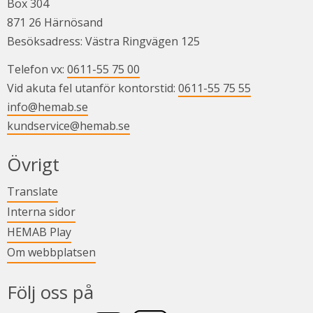
Box 304
871 26 Härnösand
Besöksadress: Västra Ringvägen 125
Telefon vx: 
0611-55 75 00
Vid akuta fel utanför kontorstid: 
0611-55 75 55
info@hemab.se
kundservice@hemab.se
Övrigt
Länk till annan webbplats.
Translate
Länk till annan webbplats.
Interna sidor
Länk till annan webbplats.
HEMAB Play
Om webbplatsen
Följ oss på