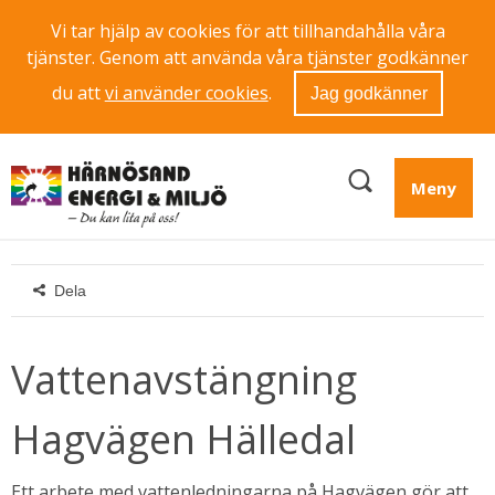
Vi tar hjälp av cookies för att tillhandahålla våra
tjänster. Genom att använda våra tjänster godkänner
du att
vi använder cookies
.
Jag godkänner
Meny
Dela
Vattenavstängning 
Hagvägen Hälledal
Ett arbete med vattenledningarna på Hagvägen gör att 