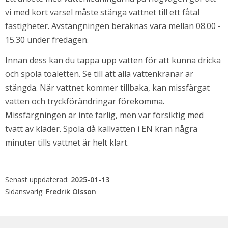
vi med kort varsel måste stänga vattnet till ett fåtal 
fastigheter. Avstängningen beräknas vara mellan 08.00 - 
15.30 under fredagen.
Innan dess kan du tappa upp vatten för att kunna dricka 
och spola toaletten. Se till att alla vattenkranar är 
stängda. När vattnet kommer tillbaka, kan missfärgat 
vatten och tryckförändringar förekomma. 
Missfärgningen är inte farlig, men var försiktig med 
tvätt av kläder. Spola då kallvatten i EN kran några 
bbplats.
minuter tills vattnet är helt klart.
i nytt fönster.
Senast uppdaterad:
2025-01-13
Fredrik Olsson