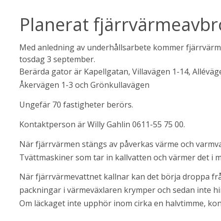
Planerat fjärrvärmeavb
Med anledning av underhållsarbete kommer fjärrvärme
tosdag 3 september.
ebbplats.
Berärda gator är Kapellgatan, Villavägen 1-14, Allévä
Åkervägen 1-3 och Grönkullavägen
Ungefär 70 fastigheter berörs.
Kontaktperson är Willy Gahlin 0611-55 75 00.
När fjärrvärmen stängs av påverkas värme och varmvatt
Tvättmaskiner som tar in kallvatten och värmer det i m
När fjärrvärmevattnet kallnar kan det börja droppa frå
packningar i värmeväxlaren krymper och sedan inte h
Om läckaget inte upphör inom cirka en halvtimme, ko