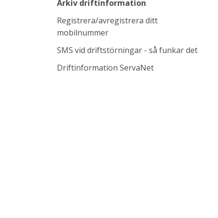
Arkiv driftinformation
Registrera/avregistrera ditt
mobilnummer
SMS vid driftstörningar - så funkar det
Länk till annan w
Driftinformation ServaNet