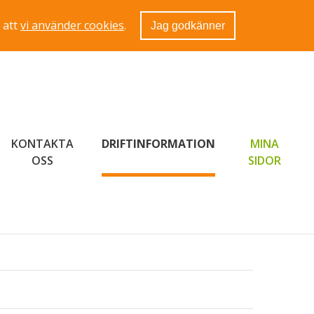
 att
vi använder cookies
.
Jag godkänner
KONTAKTA
DRIFTINFORMATION
MINA
LÄNK 
OSS
SIDOR