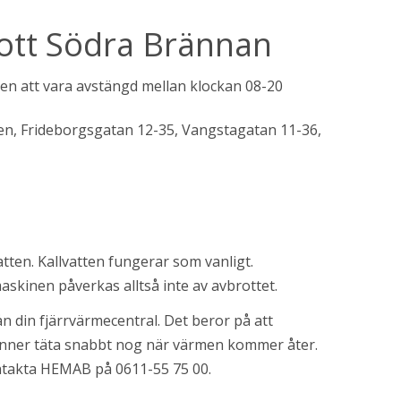
rott Södra Brännan
n att vara avstängd mellan klockan 08-20 
gen, Frideborgsgatan 12-35, Vangstagatan 11-36, 
en. Kallvatten fungerar som vanligt. 
askinen påverkas alltså inte av avbrottet.
n din fjärrvärmecentral. Det beror på att 
inner täta snabbt nog när värmen kommer åter. 
ntakta HEMAB på 0611-55 75 00.