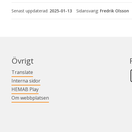
Senast uppdaterad:
2025-01-13
Fredrik Olsson
Övrigt
Länk till annan webbplats.
Translate
Länk till annan webbplats.
Interna sidor
Länk till annan webbplats.
HEMAB Play
Om webbplatsen