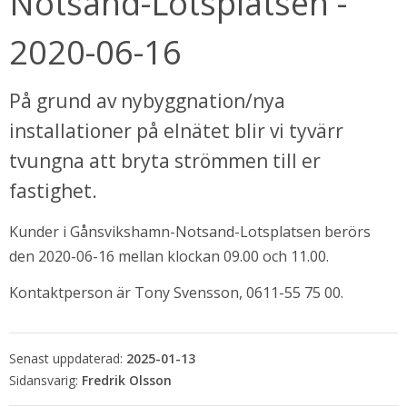
Notsand-Lotsplatsen - 
2020-06-16
På grund av nybyggnation/nya 
installationer på elnätet blir vi tyvärr 
tvungna att bryta strömmen till er 
fastighet.
Kunder i Gånsvikshamn-Notsand-Lotsplatsen berörs 
bbplats.
den 2020-06-16 mellan klockan 09.00 och 11.00.
i nytt fönster.
Kontaktperson är Tony Svensson, 0611-55 75 00.
Senast uppdaterad:
2025-01-13
Fredrik Olsson