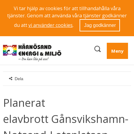
Vi tar hjälp av cookies för att tillhandahålla våra
tjänster. Genom att använda våra tjänster godkänner
du att
vi använder cookies
.
Jag godkänner
Meny
Dela
Planerat 
elavbrott Gånsvikshamn-