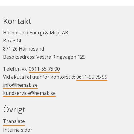
Kontakt
Härnösand Energi & Miljö AB
Box 304
871 26 Härnösand
Besöksadress: Västra Ringvägen 125
Telefon vx: 
0611-55 75 00
Vid akuta fel utanför kontorstid: 
0611-55 75 55
info@hemab.se
kundservice@hemab.se
Övrigt
Länk till annan webbplats.
Translate
Länk till annan webbplats.
Interna sidor