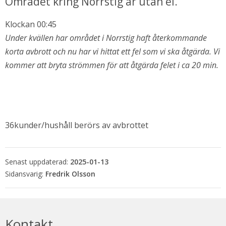
Området kring Norrstig är utan el.
Klockan 00:45
Under kvällen har området i Norrstig haft återkommande 
korta avbrott och nu har vi hittat ett fel som vi ska åtgärda. Vi 
kommer att bryta strömmen för att åtgärda felet i ca 20 min.
36kunder/hushåll berörs av avbrottet
bbplats.
i nytt fönster.
Senast uppdaterad:
2025-01-13
Fredrik Olsson
Kontakt