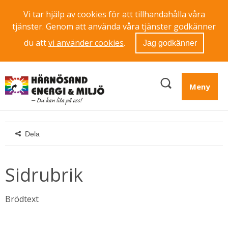
Vi tar hjälp av cookies för att tillhandahålla våra
tjänster. Genom att använda våra tjänster godkänner
du att
vi använder cookies
.
Jag godkänner
Meny
Dela
Sidrubrik
Brödtext