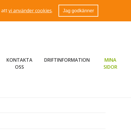
 att
vi använder cookies
.
Jag godkänner
KONTAKTA
DRIFTINFORMATION
MINA
LÄNK 
OSS
SIDOR