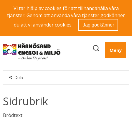
Vi tar hjälp av cookies för att tillhandahålla våra
tjänster. Genom att använda våra tjänster godkänner
du att
vi använder cookies
.
Jag godkänner
Meny
Dela
Sidrubrik
Brödtext