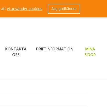
 att
vi använder cookies
.
Jag godkänner
KONTAKTA
DRIFTINFORMATION
MINA
LÄNK 
OSS
SIDOR