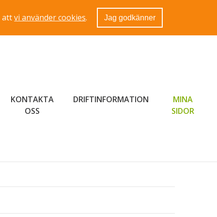
 att
vi använder cookies
.
Jag godkänner
KONTAKTA
DRIFTINFORMATION
MINA
LÄNK 
OSS
SIDOR