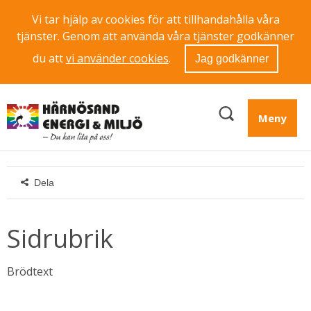
Vi tar hjälp av cookies för att tillhandahålla våra
tjänster. Genom att använda våra tjänster godkänner
du att
vi använder cookies
.
Jag godkänner
Meny
Dela
Sidrubrik
Brödtext