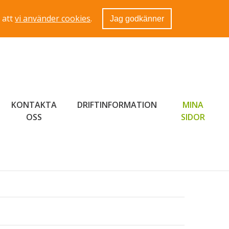
 att
vi använder cookies
.
Jag godkänner
KONTAKTA
DRIFTINFORMATION
MINA
LÄNK 
OSS
SIDOR