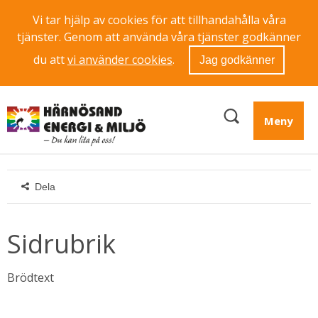
Vi tar hjälp av cookies för att tillhandahålla våra
tjänster. Genom att använda våra tjänster godkänner
du att
vi använder cookies
.
Jag godkänner
Meny
Dela
Sidrubrik
Brödtext