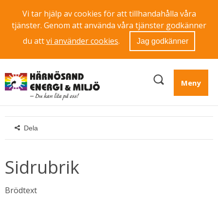
Vi tar hjälp av cookies för att tillhandahålla våra
tjänster. Genom att använda våra tjänster godkänner
du att
vi använder cookies
.
Jag godkänner
Meny
Dela
Sidrubrik
Brödtext