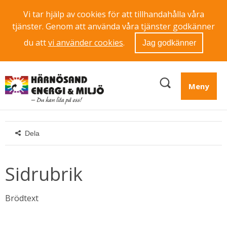
Vi tar hjälp av cookies för att tillhandahålla våra
tjänster. Genom att använda våra tjänster godkänner
du att
vi använder cookies
.
Jag godkänner
Meny
Dela
Sidrubrik
Brödtext