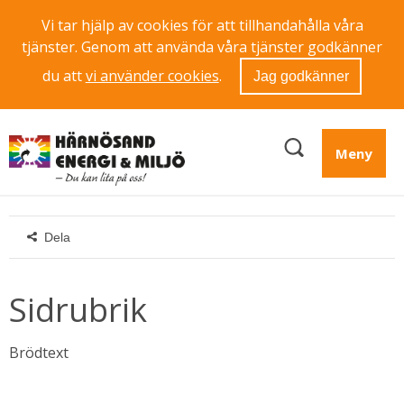
Vi tar hjälp av cookies för att tillhandahålla våra
tjänster. Genom att använda våra tjänster godkänner
du att
vi använder cookies
.
Jag godkänner
Meny
Dela
Sidrubrik
Brödtext