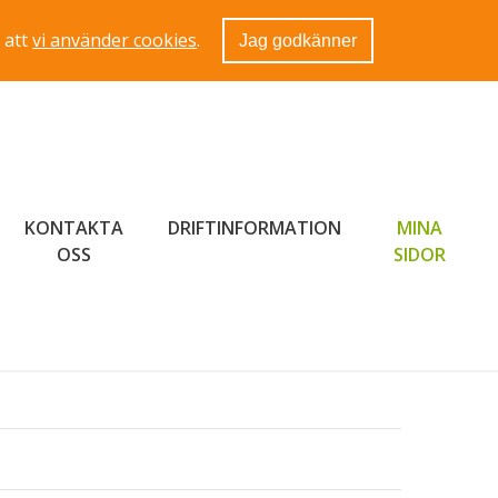
 att
vi använder cookies
.
Jag godkänner
KONTAKTA
DRIFTINFORMATION
MINA
LÄNK 
OSS
SIDOR