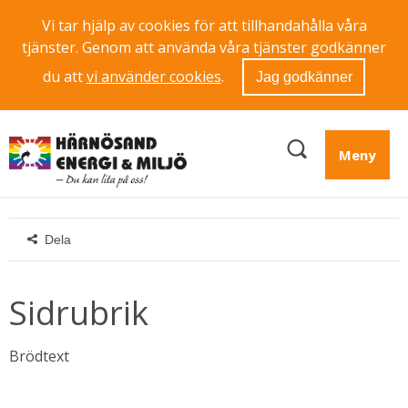
Vi tar hjälp av cookies för att tillhandahålla våra
tjänster. Genom att använda våra tjänster godkänner
du att
vi använder cookies
.
Jag godkänner
Meny
Dela
Sidrubrik
Brödtext