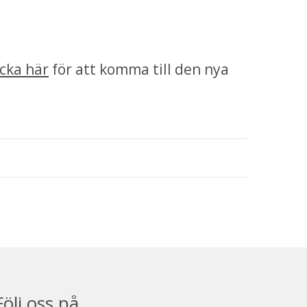
icka här
 för att komma till den nya 
Följ oss på