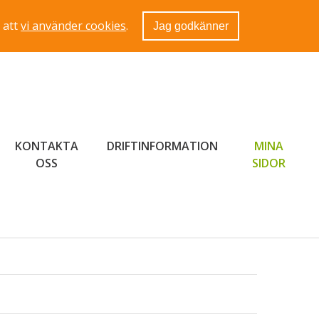
 att
vi använder cookies
.
Jag godkänner
KONTAKTA
DRIFTINFORMATION
MINA
LÄNK 
OSS
SIDOR