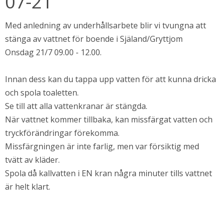
07-21
Med anledning av underhållsarbete blir vi tvungna att 
stänga av vattnet för boende i Själand/Gryttjom
Onsdag 21/7 09.00 - 12.00. 
Innan dess kan du tappa upp vatten för att kunna dricka 
och spola toaletten. 
Se till att alla vattenkranar är stängda. 
När vattnet kommer tillbaka, kan missfärgat vatten och 
bbplats.
tryckförändringar förekomma. 
Missfärgningen är inte farlig, men var försiktig med 
i nytt fönster.
tvätt av kläder. 
Spola då kallvatten i EN kran några minuter tills vattnet 
är helt klart.