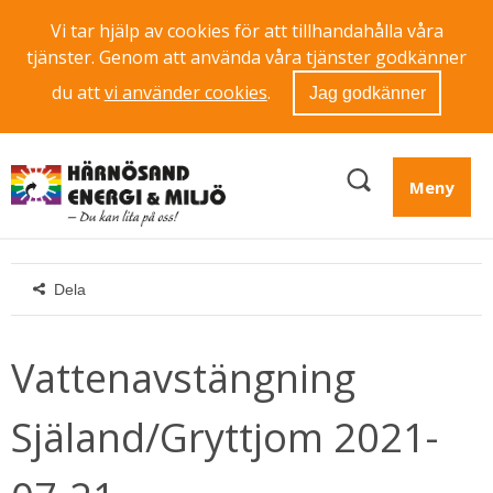
Vi tar hjälp av cookies för att tillhandahålla våra
tjänster. Genom att använda våra tjänster godkänner
du att
vi använder cookies
.
Jag godkänner
Meny
Dela
Vattenavstängning 
Själand/Gryttjom 2021-