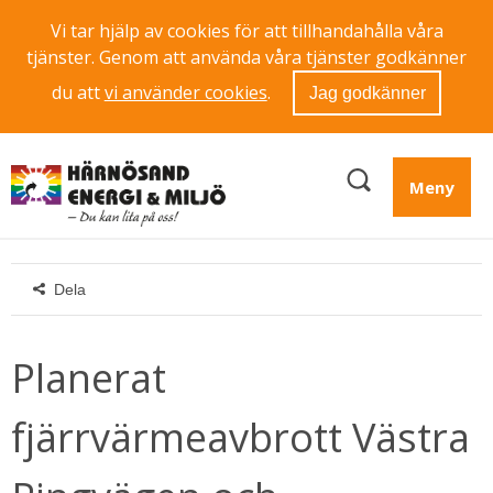
Vi tar hjälp av cookies för att tillhandahålla våra
tjänster. Genom att använda våra tjänster godkänner
du att
vi använder cookies
.
Jag godkänner
Meny
Dela
Planerat 
fjärrvärmeavbrott Västra 