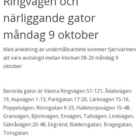
Ringvägen och 
närliggande gator 
måndag 9 oktober
Med anledning av underhållsarbete kommer fjärrvärmen 
att vara avstängd mellan klockan 08-20 måndag 9 
oktober
bbplats.
Berörda gator är Västra Ringvägen 51-121, Ådalsvägen 
i nytt fönster.
19, Aspvägen 1-13, Parkgatan 17-20, Lärkvägen 15-16, 
Poppelvägen, Rönngatan 9-33, Hälletorpsvägen 15-48, 
Granvägen, Björkvägen, Envägen, Tallvägen, Lindvägen, 
Säbråvägen 20-48, Ekgränd, Baldersgatan, Bragegatan, 
Torsgatan.