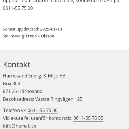
upphör inom cirka en halvtimme, kontakta HEMAB på 
0611-55 75 00.
Senast uppdaterad:
2025-01-13
Fredrik Olsson
Kontakt
Härnösand Energi & Miljö AB
Box 304
871 26 Härnösand
Besöksadress: Västra Ringvägen 125
Telefon vx: 
0611-55 75 00
Vid akuta fel utanför kontorstid: 
0611-55 75 55
info@hemab.se