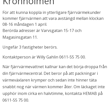
Kronholmen
För att kunna koppla in ytterligare fjärrvärmekunder 
kommer fjärrvärmen att vara avstängd mellan klockan 
08-16 måndagen 1 april.
Berörda adresser är Varvsgatan 15-17 och 
Magasinsgatan 11.
Ungefär 3 fastigheter berörs.
Kontaktperson är Willy Gahlin 0611-55 75 00.
bbplats.
När fjärrvärmevattnet kallnar kan det börja droppa från 
din fjärrvärmecentral. Det beror på att packningar i 
i nytt fönster.
värmeväxlaren krymper och sedan inte hinner täta 
snabbt nog när värmen kommer åter. Om läckaget inte 
upphör inom cirka en halvtimme, kontakta HEMAB på 
0611-55 75 00.