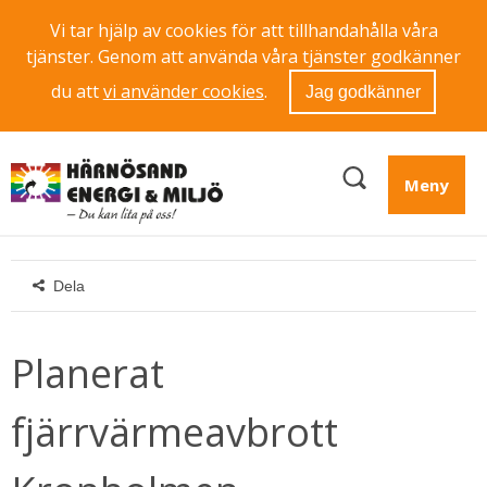
Vi tar hjälp av cookies för att tillhandahålla våra
tjänster. Genom att använda våra tjänster godkänner
du att
vi använder cookies
.
Jag godkänner
Meny
Dela
Planerat 
fjärrvärmeavbrott 