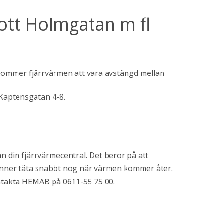
ott Holmgatan m fl 
kommer fjärrvärmen att vara avstängd mellan 
 Kaptensgatan 4-8.
n din fjärrvärmecentral. Det beror på att 
inner täta snabbt nog när värmen kommer åter. 
ntakta HEMAB på 0611-55 75 00.