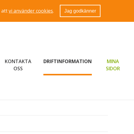
 att
vi använder cookies
.
Jag godkänner
KONTAKTA
DRIFTINFORMATION
MINA
LÄNK 
OSS
SIDOR