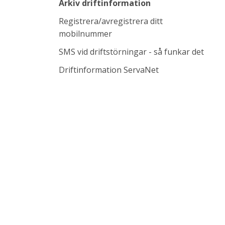
Arkiv driftinformation
Registrera/avregistrera ditt
mobilnummer
SMS vid driftstörningar - så funkar det
Länk till annan w
Driftinformation ServaNet