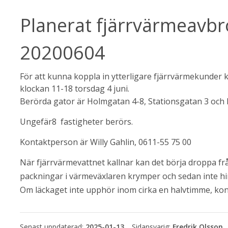
Planerat fjärrvärmeavbr
20200604
ebbplats.
För att kunna koppla in ytterligare fjärrvärmekunder 
klockan 11-18 torsdag 4 juni.
Berörda gator är Holmgatan 4-8, Stationsgatan 3 och
Ungefär8  fastigheter berörs.
Kontaktperson är Willy Gahlin, 0611-55 75 00
När fjärrvärmevattnet kallnar kan det börja droppa frå
packningar i värmeväxlaren krymper och sedan inte h
Om läckaget inte upphör inom cirka en halvtimme, ko
Senast uppdaterad:
2025-01-13
Fredrik Olsson