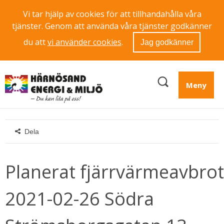
Vi tar hjälp av cookies för att tillhandahålla våra
tjänster. Genom att använda våra tjänster godkänner
du att
vi använder cookies
.
Jag godkänner
Meny
Dela
Planerat fjärrvärmeavbrott
2021-02-26 Södra 