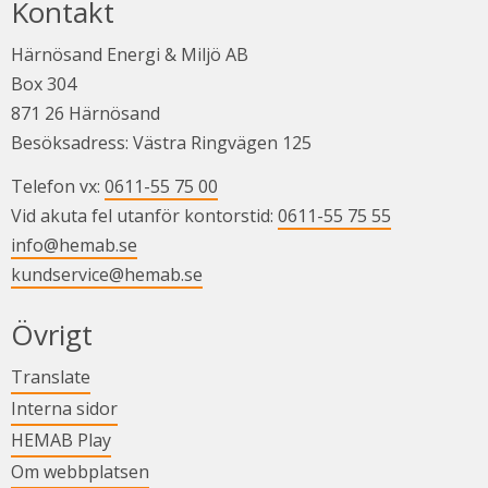
Kontakt
Härnösand Energi & Miljö AB
Box 304
871 26 Härnösand
Besöksadress: Västra Ringvägen 125
Telefon vx: 
0611-55 75 00
Vid akuta fel utanför kontorstid: 
0611-55 75 55
info@hemab.se
kundservice@hemab.se
Övrigt
Länk till annan webbplats.
Translate
Länk till annan webbplats.
Interna sidor
Länk till annan webbplats.
HEMAB Play
Om webbplatsen