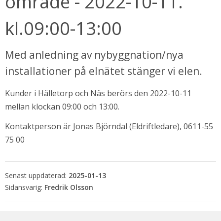
område - 2022-10-11. 
kl.09:00-13:00
Med anledning av nybyggnation/nya 
installationer på elnätet stänger vi elen.
Kunder i Hälletorp och Näs berörs den 2022-10-11 
mellan klockan 09:00 och 13:00.
Kontaktperson är Jonas Björndal (Eldriftledare), 0611-55 
bbplats.
75 00
i nytt fönster.
Senast uppdaterad:
2025-01-13
Fredrik Olsson