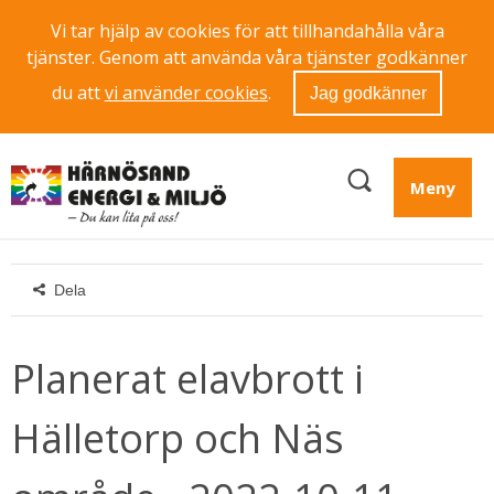
Vi tar hjälp av cookies för att tillhandahålla våra
tjänster. Genom att använda våra tjänster godkänner
du att
vi använder cookies
.
Jag godkänner
Meny
Dela
Planerat elavbrott i 
Hälletorp och Näs 