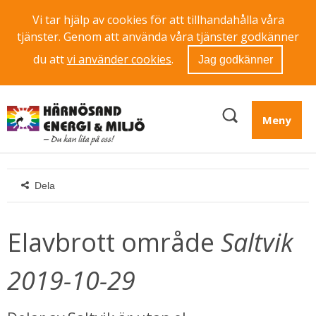
Vi tar hjälp av cookies för att tillhandahålla våra
tjänster. Genom att använda våra tjänster godkänner
du att
vi använder cookies
.
Jag godkänner
Meny
Dela
Elavbrott område 
Saltvik  
2019-10-29