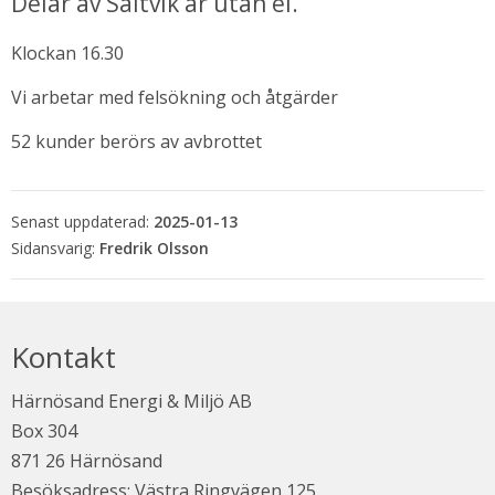
Delar av Saltvik är utan el.
Klockan 16.30
Vi arbetar med felsökning och åtgärder
52 kunder berörs av avbrottet
Senast uppdaterad:
2025-01-13
Fredrik Olsson
bbplats.
i nytt fönster.
Kontakt
Härnösand Energi & Miljö AB
Box 304
871 26 Härnösand
Besöksadress: Västra Ringvägen 125