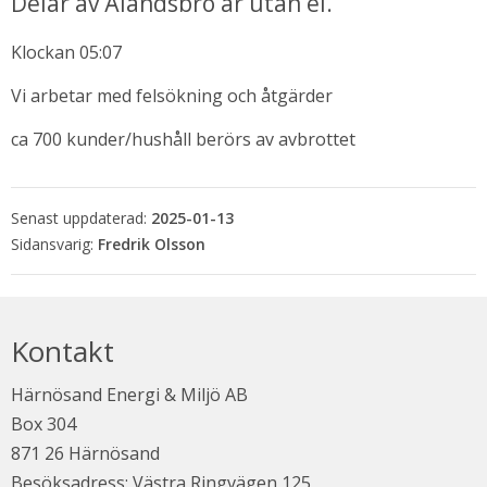
Delar av Älandsbro är utan el.
Klockan 05:07
Vi arbetar med felsökning och åtgärder
ca 700 kunder/hushåll berörs av avbrottet
Senast uppdaterad:
2025-01-13
Fredrik Olsson
bbplats.
i nytt fönster.
Kontakt
Härnösand Energi & Miljö AB
Box 304
871 26 Härnösand
Besöksadress: Västra Ringvägen 125