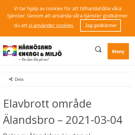
Vi tar hjälp av cookies för att tillhandahålla våra
tjänster. Genom att använda våra tjänster godkänner
du att
vi använder cookies
.
Jag godkänner
Meny
Dela
Elavbrott område 
Älandsbro – 2021-03-04