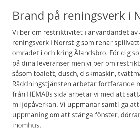
Brand på reningsverk i N
Vi ber om restriktivitet i användandet av a
reningsverk i Norrstig som renar spillvatt
ebbplats.
området i och kring Älandsbro. För dig s
på dina leveranser men vi ber om restrikt
såsom toalett, dusch, diskmaskin, tvättmas
Räddningstjänsten arbetar fortfarande 
från HEMABs sida arbetar vi med att sätta
miljöpåverkan. Vi uppmanar samtliga att 
uppmaning om att stänga fönster, dörrar o
inomhus.