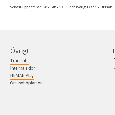
Senast uppdaterad:
2025-01-13
Fredrik Olsson
Övrigt
Länk till annan webbplats.
Translate
Länk till annan webbplats.
Interna sidor
Länk till annan webbplats.
HEMAB Play
Om webbplatsen