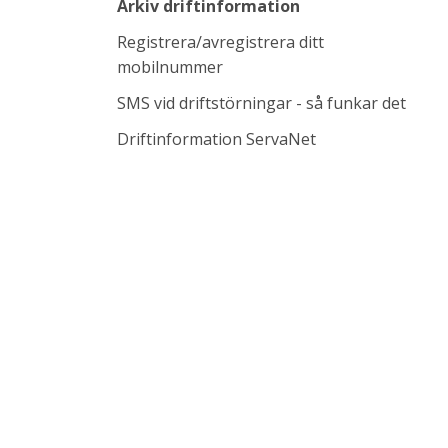
Arkiv driftinformation
Registrera/avregistrera ditt
mobilnummer
SMS vid driftstörningar - så funkar det
Länk till annan w
Driftinformation ServaNet