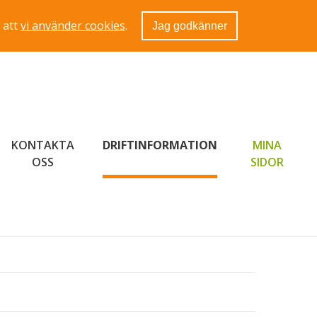
 att
vi använder cookies
.
Jag godkänner
KONTAKTA
DRIFTINFORMATION
MINA
LÄNK 
OSS
SIDOR