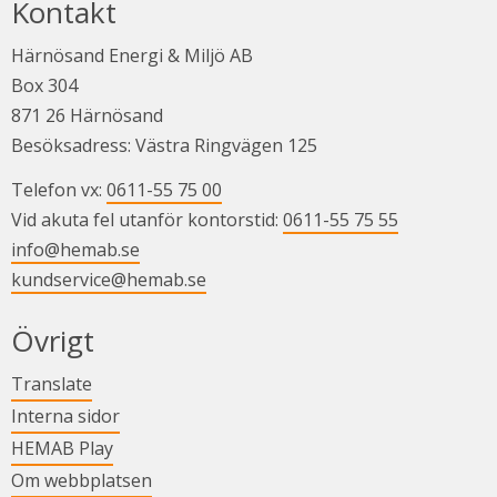
Kontakt
Härnösand Energi & Miljö AB
Box 304
871 26 Härnösand
Besöksadress: Västra Ringvägen 125
Telefon vx: 
0611-55 75 00
Vid akuta fel utanför kontorstid: 
0611-55 75 55
info@hemab.se
kundservice@hemab.se
Övrigt
Länk till annan webbplats.
Translate
Länk till annan webbplats.
Interna sidor
Länk till annan webbplats.
HEMAB Play
Om webbplatsen