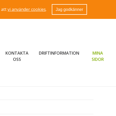
 att
vi använder cookies
.
Jag godkänner
KONTAKTA
DRIFTINFORMATION
MINA
LÄNK 
OSS
SIDOR