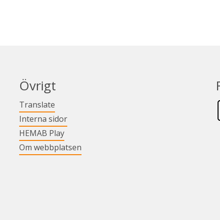
Övrigt
Länk till annan webbplats.
Translate
Länk till annan webbplats.
Interna sidor
Länk till annan webbplats.
HEMAB Play
Om webbplatsen