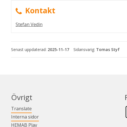
Kontakt
Stefan Vedin
Senast uppdaterad:
2025-11-17
Tomas Styf
Övrigt
Länk till annan webbplats.
Translate
Länk till annan webbplats.
Interna sidor
Länk till annan webbplats.
HEMAB Play