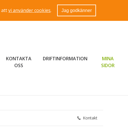
 att
vi använder cookies
.
Jag godkänner
KONTAKTA
DRIFTINFORMATION
MINA
LÄNK 
OSS
SIDOR
Kontakt