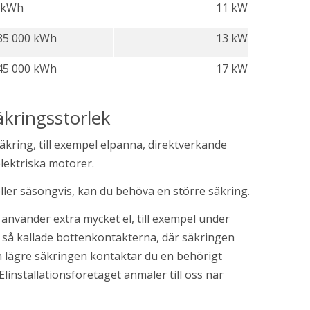
 kWh
11 kW
 35 000 kWh
13 kW
 45 000 kWh
17 kW
äkringsstorlek
kring, till exempel elpanna, direktverkande 
lektriska motorer.
ler säsongvis, kan du behöva en större säkring.
nvänder extra mycket el, till exempel under 
 så kallade bottenkontakterna, där säkringen 
en lägre säkringen kontaktar du en behörigt 
linstallationsföretaget anmäler till oss när 