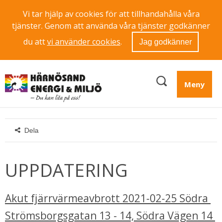
Vi tar hjälp av cookies för att tillhandahålla våra
tjänster. Genom att använda våra tjänster godkänner
du att
vi använder cookies
.
Jag godkänner
Meny
Dela
UPPDATERING
Akut fjärrvärmeavbrott 2021-02-25 Södra 
Strömsborgsgatan 13 - 14, Södra Vägen 14 