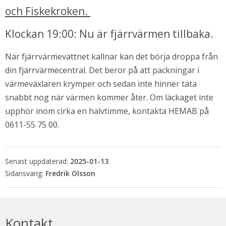
och Fiskekroken. 
Klockan 19:00: Nu är fjärrvärmen tillbaka.
När fjärrvärmevattnet kallnar kan det börja droppa från 
din fjärrvärmecentral. Det beror på att packningar i 
värmeväxlaren krymper och sedan inte hinner täta 
snabbt nog när värmen kommer åter. Om läckaget inte 
upphör inom cirka en halvtimme, kontakta HEMAB på 
0611-55 75 00.
bbplats.
i nytt fönster.
Senast uppdaterad:
2025-01-13
Fredrik Olsson
Kontakt