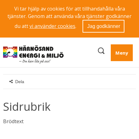
Vi tar hjälp av cookies för att tillhandahålla våra
tjänster. Genom att använda våra tjänster godkänner
du att
vi använder cookies
.
Jag godkänner
Meny
Dela
Sidrubrik
Brödtext