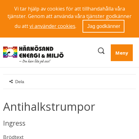
Vi tar hjälp av cookies för att tillhandahålla våra
tjänster. Genom att använda våra tjänster godkänner
du att
vi använder cookies
.
Jag godkänner
Meny
Dela
Antihalkstrumpor
Ingress
Brödtext