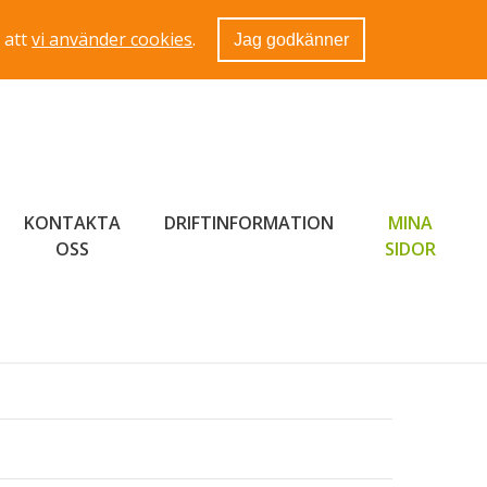
 att
vi använder cookies
.
Jag godkänner
KONTAKTA
DRIFTINFORMATION
MINA
LÄNK 
OSS
SIDOR