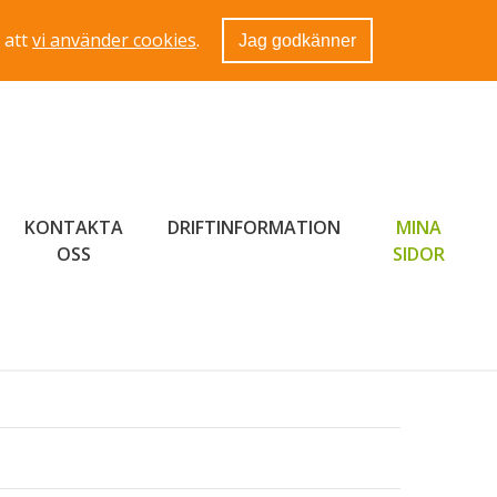
 att
vi använder cookies
.
Jag godkänner
KONTAKTA
DRIFTINFORMATION
MINA
LÄNK 
OSS
SIDOR