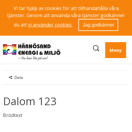
Vi tar hjälp av cookies för att tillhandahålla våra
tjänster. Genom att använda våra tjänster godkänner
du att
vi använder cookies
.
Jag godkänner
Meny
Dela
Dalom 123
Brödtext