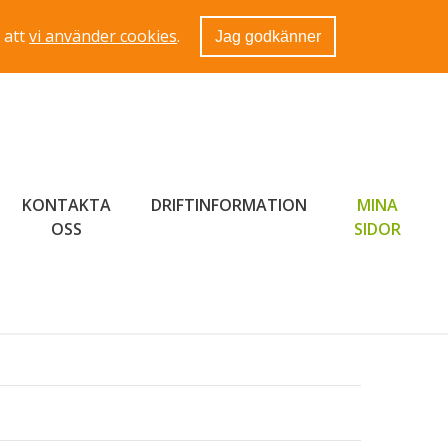
 att
vi använder cookies
.
Jag godkänner
KONTAKTA
DRIFTINFORMATION
MINA
LÄNK 
OSS
SIDOR