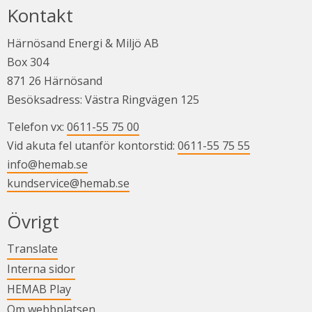
Kontakt
Härnösand Energi & Miljö AB
Box 304
871 26 Härnösand
Besöksadress: Västra Ringvägen 125
Telefon vx: 
0611-55 75 00
Vid akuta fel utanför kontorstid: 
0611-55 75 55
info@hemab.se
kundservice@hemab.se
Övrigt
Länk till annan webbplats.
Translate
Länk till annan webbplats.
Interna sidor
Länk till annan webbplats.
HEMAB Play
Om webbplatsen