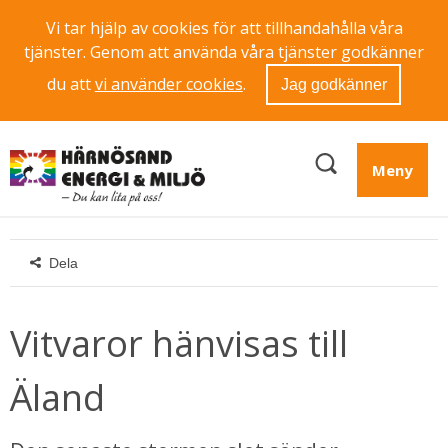
Vi tar hjälp av cookies för att tillhandahålla våra
tjänster. Genom att använda våra tjänster godkänner
du att
vi använder cookies
.
Jag godkänner
Meny
Dela
Vitvaror hänvisas till 
Äland