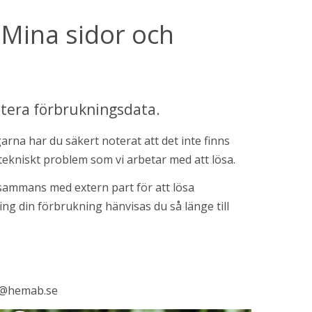
å Mina sidor och 
ntera förbrukningsdata.
arna har du säkert noterat att det inte finns 
 tekniskt problem som vi arbetar med att lösa.
lsammans med extern part för att lösa 
problemet så snabbt som möjligt. Om du har frågor kring din förbrukning hänvisas du så länge till 
on@hemab.se