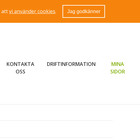
 att
vi använder cookies
.
Jag godkänner
KONTAKTA
DRIFTINFORMATION
MINA
LÄNK 
OSS
SIDOR