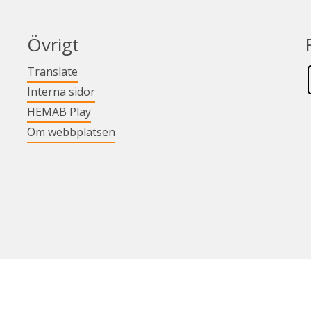
Övrigt
Länk till annan webbplats.
Translate
Länk till annan webbplats.
Interna sidor
Länk till annan webbplats.
HEMAB Play
Om webbplatsen