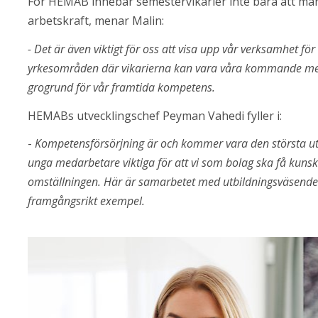
För HEMAB innebär semestervikarier inte bara att man l
arbetskraft, menar Malin:
- Det är även viktigt för oss att visa upp vår verksamhet fö
yrkesområden där vikarierna kan vara våra kommande meda
grogrund för vår framtida kompetens.
HEMABs utvecklingschef Peyman Vahedi fyller i:
-
 Kompetensförsörjning är och kommer vara den största ut
unga medarbetare viktiga för att vi som bolag ska få kuns
omställningen. Här är samarbetet med utbildningsväsende
framgångsrikt exempel.