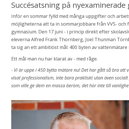
Succésatsning på nyexaminerade 
Inför en sommar fylld med många uppgifter och arbet
möjligheterna att ta in sommarjobbare från VVS- och
gymnasium. Den 17 juni - i princip direkt efter skolav
eleverna Alfred Frank Thornberg, Joel Thunman Törn
ta sig an ett ambitiöst mål: 400 byten av vattenmätar
Ett mål man nu har klarat av - med råge.
- Vi är uppe i 450 bytta mätare nu! Det har gått så bra att 
visat professionalism, inte bara praktiskt utan även socialt
som ville ge dem en massa beröm, det hör inte till vanligh