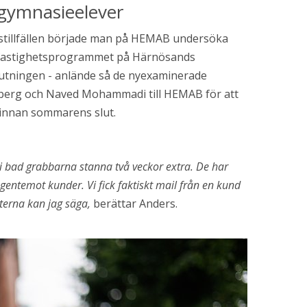
gymnasieelever
stillfällen började man på HEMAB undersöka 
 fastighetsprogrammet på Härnösands 
slutningen - anlände så de nyexaminerade 
berg och Naved Mohammadi till HEMAB för att 
e innan sommarens slut.
vi bad grabbarna stanna två veckor extra. De har 
 gentemot kunder. Vi fick faktiskt mail från en kund 
eterna kan jag säga,
 berättar Anders.