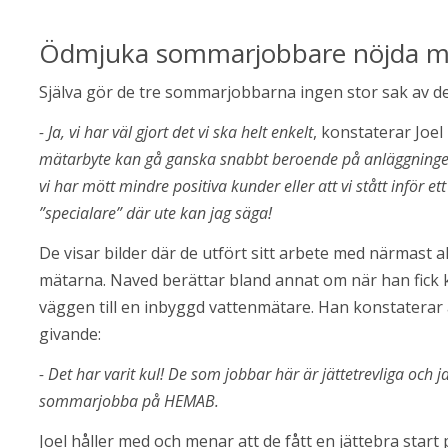
Ödmjuka sommarjobbare nöjda m
Själva gör de tre sommarjobbarna ingen stor sak av de
- Ja, vi har väl gjort det vi ska helt enkelt
, konstaterar Joel
mätarbyte kan gå ganska snabbt beroende på anläggningen. Me
vi har mött mindre positiva kunder eller att vi stått inför et
”specialare” där ute kan jag säga! 
De visar bilder där de utfört sitt arbete med närmast 
mätarna. Naved berättar bland annat om när han fick kl
väggen till en inbyggd vattenmätare. Han konstaterar
givande:
- Det har varit kul! De som jobbar här är jättetrevliga och
sommarjobba på HEMAB. 
Joel håller med och menar att de fått en jättebra start