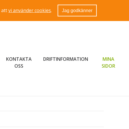
 att
vi använder cookies
.
Jag godkänner
KONTAKTA
DRIFTINFORMATION
MINA
LÄNK 
OSS
SIDOR