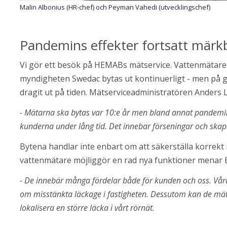
Malin Albonius (HR-chef) och Peyman Vahedi (utvecklingschef)
Pandemins effekter fortsatt märk
Vi gör ett besök på HEMABs mätservice. Vattenmätare
myndigheten Swedac bytas ut kontinuerligt - men på gr
dragit ut på tiden. Mätserviceadministratören Anders 
- Mätarna ska bytas var 10:e år men bland annat pandemin stä
kunderna under lång tid. Det innebar förseningar och skap
Bytena handlar inte enbart om att säkerställa korrekt 
vattenmätare möjliggör en rad nya funktioner menar 
- De innebär många fördelar både för kunden och oss. Vår
om misstänkta läckage i fastigheten. Dessutom kan de mäta 
lokalisera en större läcka i vårt rörnät.