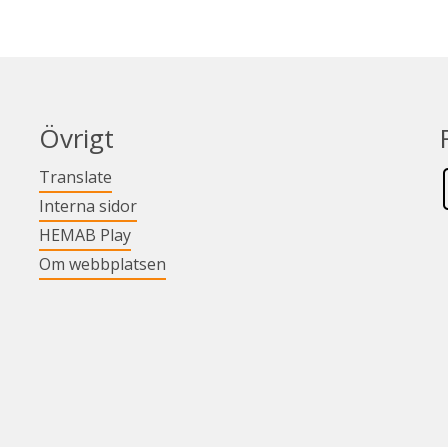
Övrigt
Länk till annan webbplats.
Translate
Länk till annan webbplats.
Interna sidor
Länk till annan webbplats.
HEMAB Play
Om webbplatsen