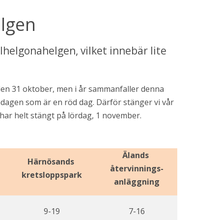
elgen
lhelgonahelgen, vilket innebär lite 
 den 31 oktober, men i år sammanfaller denna 
dagen som är en röd dag. Därför stänger vi vår 
har helt stängt på lördag, 1 november.
Älands 
Härnösands 
återvinnings-
kretsloppspark
anläggning
9-19
7-16