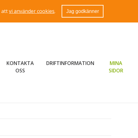
 att
vi använder cookies
.
Jag godkänner
KONTAKTA
DRIFTINFORMATION
MINA
LÄNK 
OSS
SIDOR